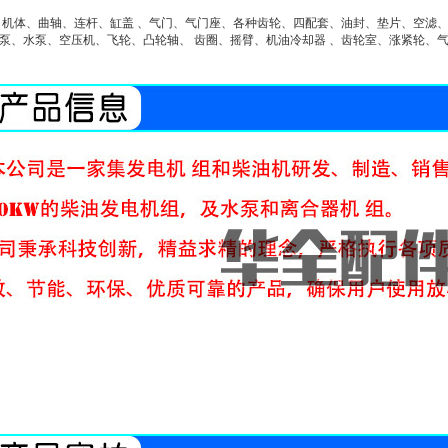
：机体、曲轴、连杆、缸盖 、气门、气门座、各种齿轮、四配套、油封、垫片、空滤、机
泵、水泵、空压机、飞轮、凸轮轴、 齿圈、摇臂、机油冷却器 、齿轮室、涨紧轮、