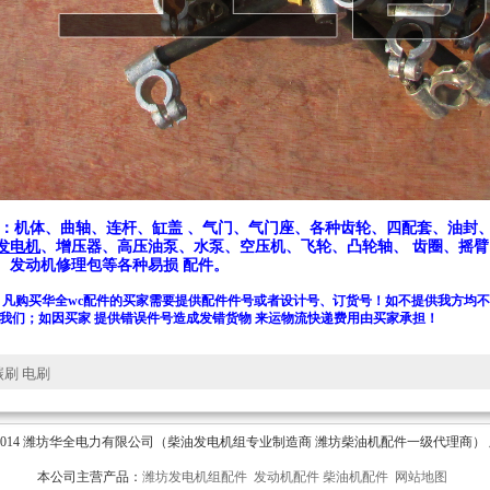
 ：机体、曲轴、连杆、缸盖 、气门、气门座、各种齿轮、四配套、油封、
发电机
、增压器、高压油泵、水泵、空压机、飞轮、凸轮轴、 齿圈、摇臂
、发动机修理包等各种易损 配件。
：凡购买华全wc配件的买家需要提供配件件号或者设计号、订货号！如不提供我方均不
我们；如因买家 提供错误件号造成发错货物 来运物流快递费用由买家承担！
碳刷 电刷
© 2010-2014 潍坊华全电力有限公司（柴油发电机组专业制造商 潍坊柴油机配件一级代理商
本公司主营产品：
潍坊发电机组配件
发动机配件
柴油机配件
网站地图