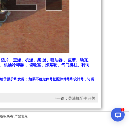
垫片、空滤、机滤、柴 滤、喷油器 、皮带、轴瓦、
、机油冷却器 、齿轮室、涨紧轮、气门挺柱、转向
给予报价和发货 ；如果不确定件号把
配件件号和设计号，订货
下一篇：
柴油机配件 开关
） 版权所有 严禁复制