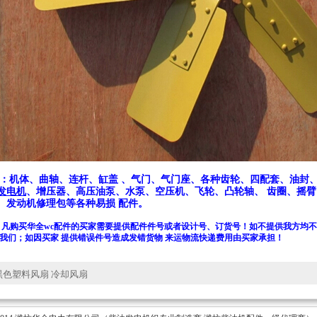
 ：机体、曲轴、连杆、缸盖 、气门、气门座、各种齿轮、四配套、油封、
发电机
、增压器、高压油泵、水泵、空压机、飞轮、凸轮轴、 齿圈、摇臂
、发动机修理包等各种易损 配件。
：凡购买华全wc配件的买家需要提供配件件号或者设计号、订货号！如不提供我方均不
我们；如因买家 提供错误件号造成发错货物 来运物流快递费用由买家承担！
黑色塑料风扇 冷却风扇