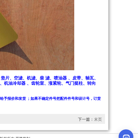
垫片、空滤、机滤、柴 滤、喷油器 、皮带、轴瓦、
、机油冷却器 、齿轮室、涨紧轮、气门挺柱、转向
给予报价和发货 ；如果不确定件号把
配件件号和设计号，订货
下一篇：
末页