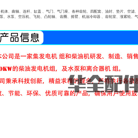
：机体、曲轴、连杆、缸盖 、气门、气门座、各种齿轮、四配套、油封、垫片、空滤、机
泵、水泵、空压机、飞轮、凸轮轴、 齿圈、摇臂、机油冷却器 、齿轮室、涨紧轮、